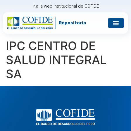
Ir a la web institucional de COFIDE
Repositorio
Gobierno corp
Relación con in
IPC CENTRO DE
SALUD INTEGRAL
SA