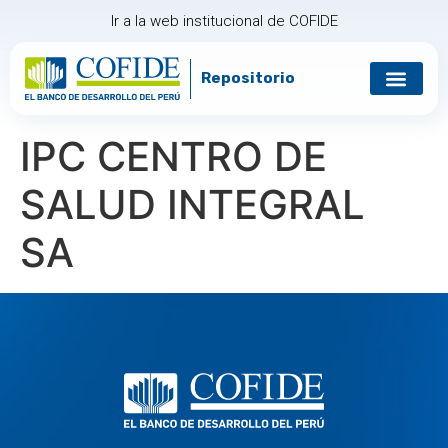
Ir a la web institucional de COFIDE
Repositorio
Gobierno corp
Relación con in
IPC CENTRO DE
SALUD INTEGRAL
SA