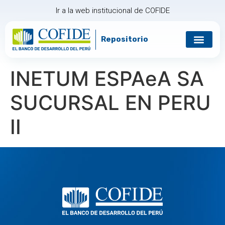
Ir a la web institucional de COFIDE
Repositorio
Gobierno corp
Relación con in
INETUM ESPAеA SA
SUCURSAL EN PERU
II