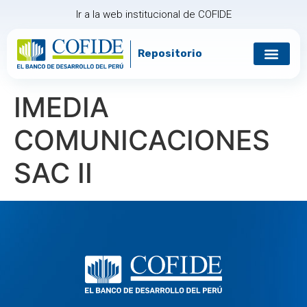
Ir a la web institucional de COFIDE
Repositorio
Gobierno corp
Relación con in
IMEDIA
COMUNICACIONES
SAC II