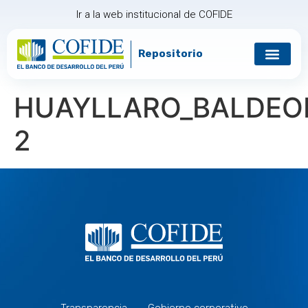
Ir a la web institucional de COFIDE
Repositorio
Gobierno corp
Relación con in
HUAYLLARO_BALDEO
2
Transparencia
Gobierno corporativo