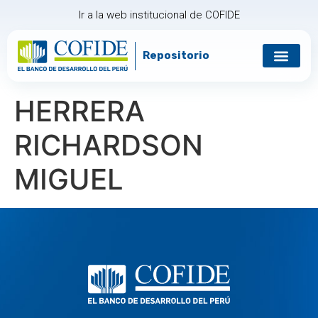
Ir a la web institucional de COFIDE
Repositorio
Gobierno corp
Relación con in
HERRERA
RICHARDSON
MIGUEL