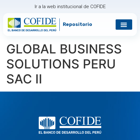
Ir a la web institucional de COFIDE
Repositorio
Gobierno corp
Relación con in
GLOBAL BUSINESS
SOLUTIONS PERU
SAC II