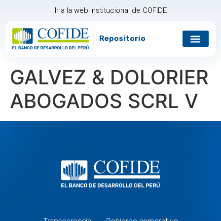
Ir a la web institucional de COFIDE
Repositorio
Gobierno corp
Relación con in
GALVEZ & DOLORIER
ABOGADOS SCRL V
Transparencia
Gobierno corporativo