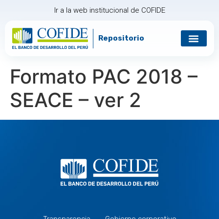
Ir a la web institucional de COFIDE
Repositorio
Gobierno corp
Relación con in
Formato PAC 2018 –
SEACE – ver 2
Transparencia
Gobierno corporativo