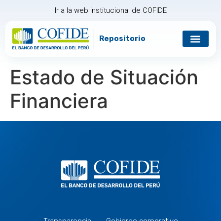
Ir a la web institucional de COFIDE
Repositorio
Gobierno corp
Relación con in
Estado de Situación
Financiera
Transparencia
Gobierno corporativo