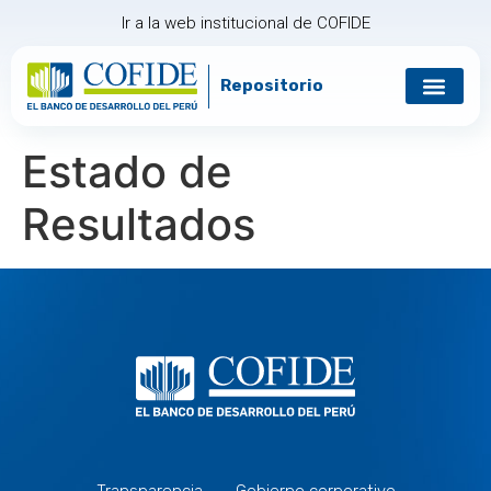
Ir a la web institucional de COFIDE
Repositorio
Gobierno corp
Relación con in
Estado de
Resultados
Transparencia
Gobierno corporativo