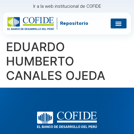
Ir a la web institucional de COFIDE
Repositorio
Gobierno corp
Relación con in
EDUARDO
HUMBERTO
CANALES OJEDA