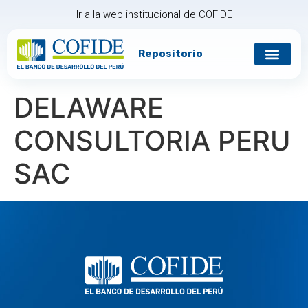
Ir a la web institucional de COFIDE
Repositorio
Gobierno corp
Relación con in
DELAWARE
CONSULTORIA PERU
SAC