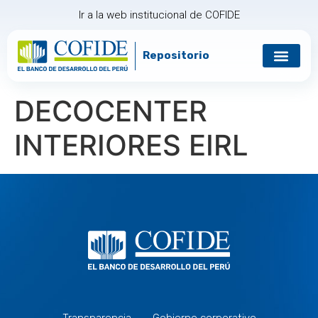
Ir a la web institucional de COFIDE
Repositorio
Gobierno corp
Relación con in
DECOCENTER
INTERIORES EIRL
Transparencia
Gobierno corporativo