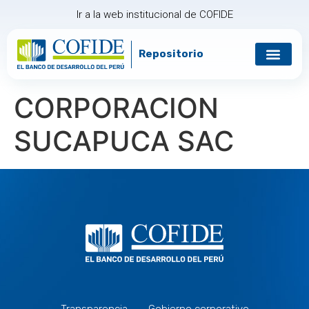
Ir a la web institucional de COFIDE
Repositorio
Gobierno corp
Relación con in
CORPORACION
SUCAPUCA SAC
Transparencia
Gobierno corporativo