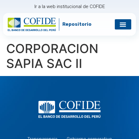
Ir a la web institucional de COFIDE
Repositorio
Gobierno corp
Relación con in
CORPORACION
SAPIA SAC II
Transparencia
Gobierno corporativo