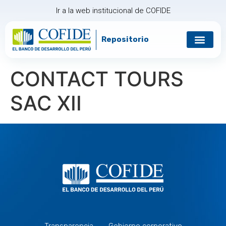
Ir a la web institucional de COFIDE
Repositorio
Gobierno corp
Relación con in
CONTACT TOURS
SAC XII
Transparencia
Gobierno corporativo