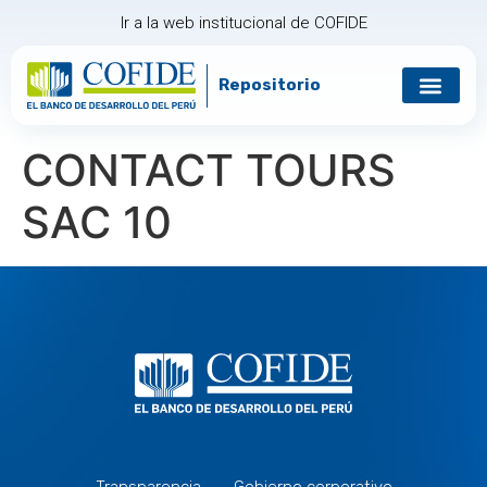
Ir a la web institucional de COFIDE
Repositorio
Gobierno corp
Relación con in
CONTACT TOURS
SAC 10
Transparencia
Gobierno corporativo