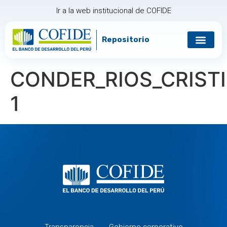
Ir a la web institucional de COFIDE
Repositorio
Gobierno corp
Relación con in
CONDER_RIOS_CRIST
1
Transparencia
Gobierno corporativo