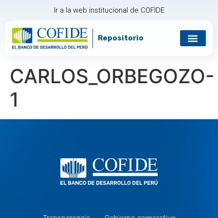
Ir a la web institucional de COFIDE
Repositorio
Gobierno corp
Relación con in
CARLOS_ORBEGOZO-
1
Transparencia
Gobierno corporativo