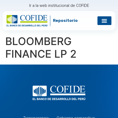
Ir a la web institucional de COFIDE
Repositorio
Gobierno corp
Relación con in
BLOOMBERG
FINANCE LP 2
Transparencia
Gobierno corporativo