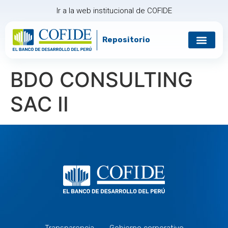
Ir a la web institucional de COFIDE
Repositorio
Gobierno corp
Relación con in
BDO CONSULTING
SAC II
Transparencia
Gobierno corporativo