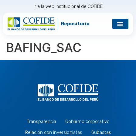
Ir a la web institucional de COFIDE
Repositorio
Gobierno corp
Relación con in
BAFING_SAC
Transparencia
Gobierno corporativo
Relación con inversionistas
Subastas