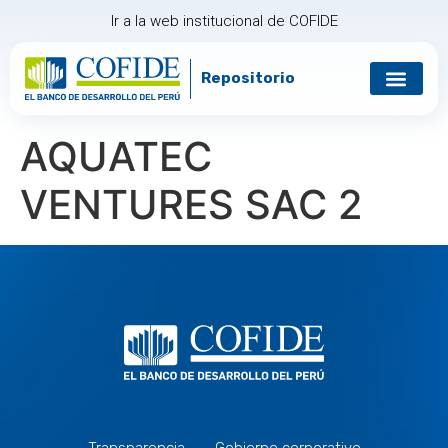
Ir a la web institucional de COFIDE
Repositorio
Gobierno corp
Relación con in
AQUATEC
VENTURES SAC 2
Transparencia
Gobierno corporativo