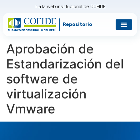
Ir a la web institucional de COFIDE
Repositorio
Gobierno corp
Relación con in
Aprobación de
Estandarización del
software de
virtualización
Vmware