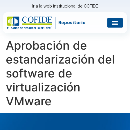
Ir a la web institucional de COFIDE
Repositorio
Gobierno corp
Relación con in
Aprobación de
estandarización del
software de
virtualización
VMware