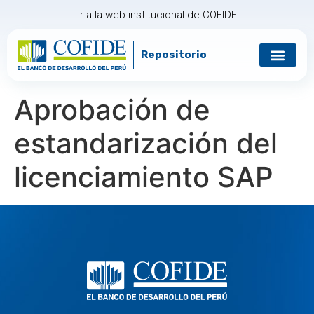
Ir a la web institucional de COFIDE
Repositorio
Gobierno corp
Relación con in
Aprobación de
estandarización del
licenciamiento SAP