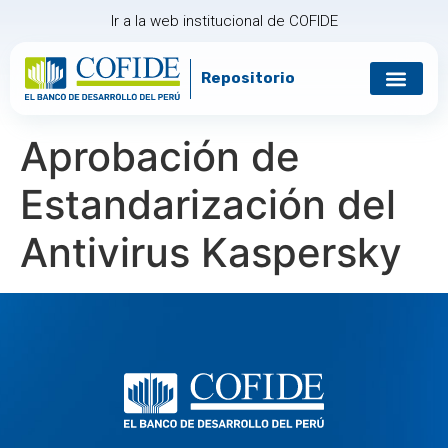
Ir a la web institucional de COFIDE
Repositorio
Gobierno corp
Relación con in
Aprobación de
Estandarización del
Antivirus Kaspersky