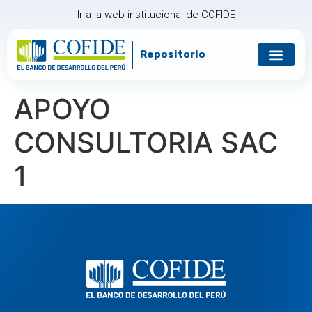
Ir a la web institucional de COFIDE
Repositorio
Gobierno corp
Relación con in
APOYO
CONSULTORIA SAC
1