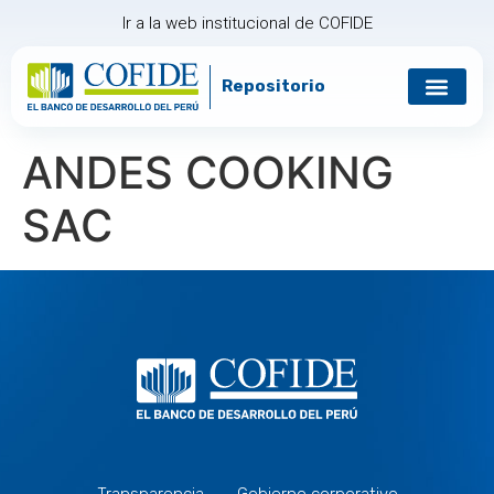
Ir a la web institucional de COFIDE
Repositorio
Gobierno corp
Relación con in
ANDES COOKING
SAC
Transparencia
Gobierno corporativo