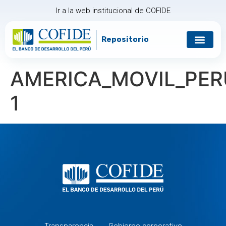
Ir a la web institucional de COFIDE
Repositorio
Gobierno corp
Relación con in
AMERICA_MOVIL_PER
1
Transparencia
Gobierno corporativo