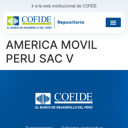
Ir a la web institucional de COFIDE
Repositorio
Gobierno corp
Relación con in
AMERICA MOVIL
PERU SAC V
Transparencia
Gobierno corporativo