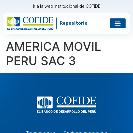
Ir a la web institucional de COFIDE
Repositorio
Gobierno corp
Relación con in
AMERICA MOVIL
PERU SAC 3
Transparencia
Gobierno corporativo