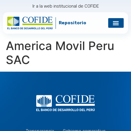
Ir a la web institucional de COFIDE
Repositorio
Gobierno corp
Relación con in
America Movil Peru
SAC
Transparencia
Gobierno corporativo