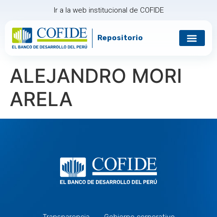
Ir a la web institucional de COFIDE
Repositorio
Gobierno corp
Relación con in
ALEJANDRO MORI
ARELA
Transparencia
Gobierno corporativo