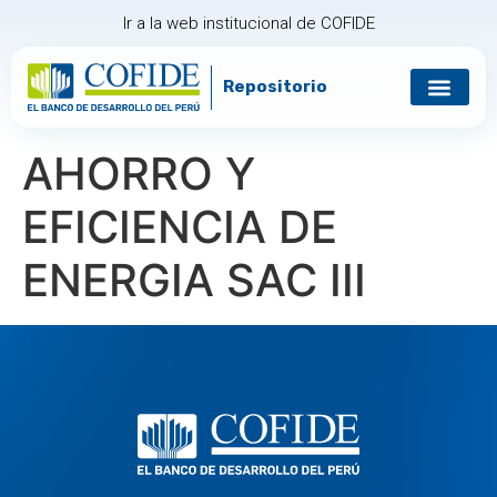
Ir a la web institucional de COFIDE
Repositorio
Gobierno corp
Relación con in
AHORRO Y
EFICIENCIA DE
ENERGIA SAC III