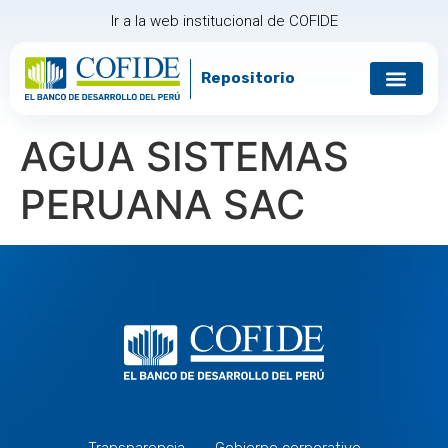
Ir a la web institucional de COFIDE
Repositorio
Gobierno corp
Relación con in
AGUA SISTEMAS
PERUANA SAC
Transparencia
Gobierno corporativo