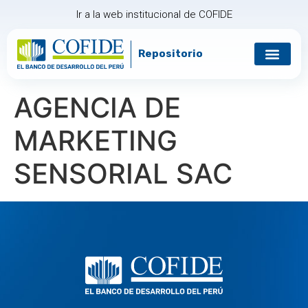
Ir a la web institucional de COFIDE
Repositorio
Gobierno corp
Relación con in
AGENCIA DE
MARKETING
SENSORIAL SAC