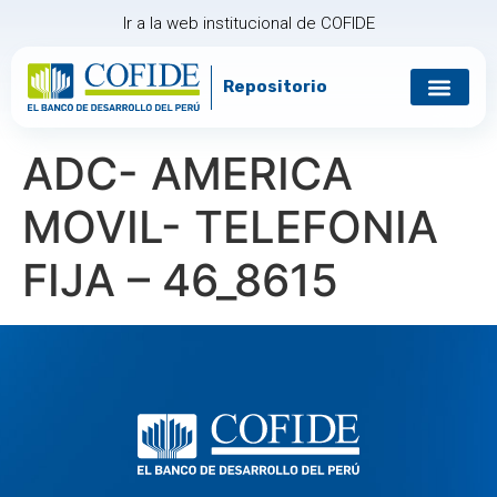
Ir a la web institucional de COFIDE
Repositorio
Gobierno corp
Relación con in
ADC- AMERICA
MOVIL- TELEFONIA
FIJA – 46_8615