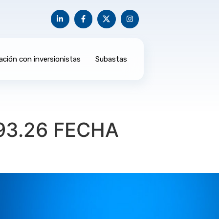
ación con inversionistas
Subastas
993.26 FECHA