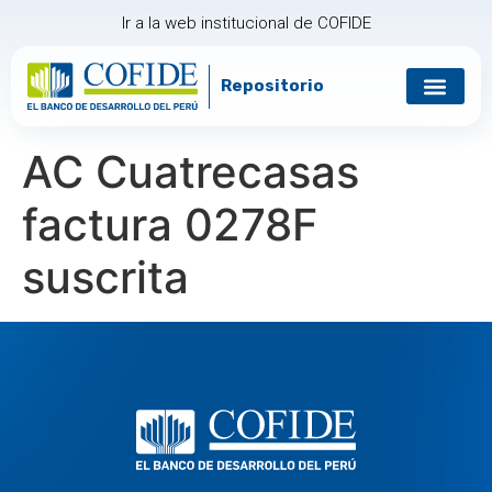
Ir a la web institucional de COFIDE
Repositorio
Gobierno corp
Relación con in
AC Cuatrecasas
factura 0278F
suscrita