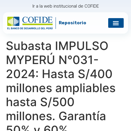
Ir a la web institucional de COFIDE
Repositorio
Gobierno corp
Relación con in
Subasta IMPULSO
MYPERÚ N°031-
2024: Hasta S/400
millones ampliables
hasta S/500
millones. Garantía
50% y 60%