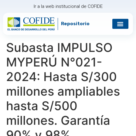
Ir a la web institucional de COFIDE
Repositorio
Gobierno corp
Relación con in
Subasta IMPULSO
MYPERÚ N°021-
2024: Hasta S/300
millones ampliables
hasta S/500
millones. Garantía
90% y 98%