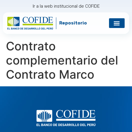
Ir a la web institucional de COFIDE
Repositorio
Gobierno corp
Relación con in
Contrato
complementario del
Contrato Marco