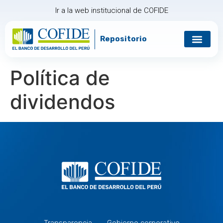
Ir a la web institucional de COFIDE
Repositorio
Gobierno corp
Relación con in
Política de
dividendos
Transparencia
Gobierno corporativo