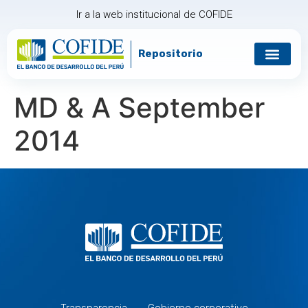
Ir a la web institucional de COFIDE
Repositorio
Gobierno corp
Relación con in
MD & A September
2014
Transparencia
Gobierno corporativo