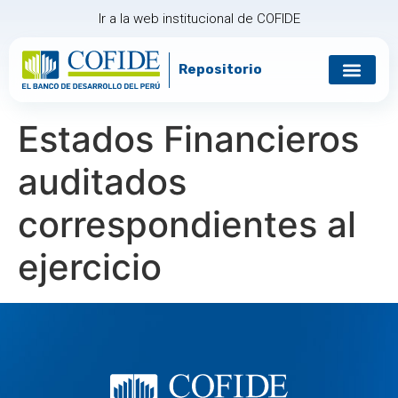
Ir a la web institucional de COFIDE
Repositorio
Gobierno corp
Relación con in
Estados Financieros
auditados
correspondientes al
ejercicio