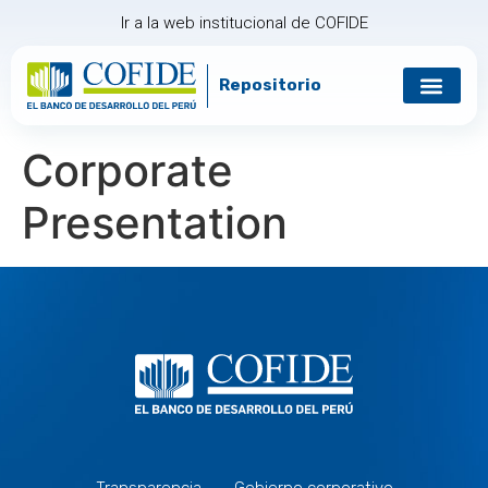
Ir a la web institucional de COFIDE
Repositorio
Gobierno corp
Relación con in
Corporate
Presentation
Transparencia
Gobierno corporativo