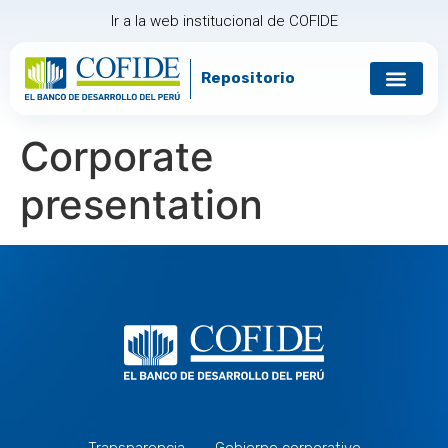
Ir a la web institucional de COFIDE
Repositorio
Gobierno corp
Relación con in
Corporate
presentation
Transparencia
Gobierno corporativo