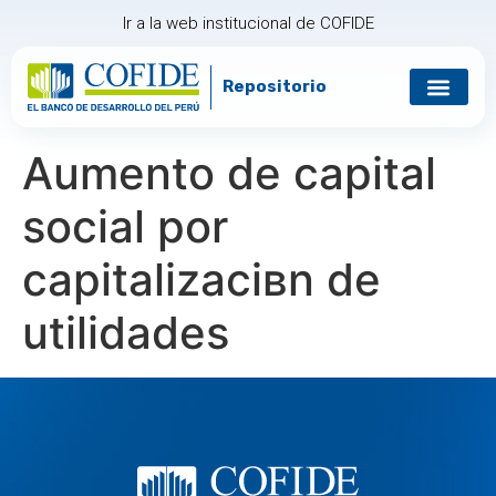
Ir a la web institucional de COFIDE
Repositorio
Gobierno corp
Relación con in
Aumento de capital
social por
capitalizaciвn de
utilidades